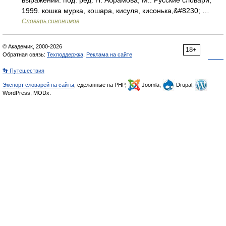
выражений. под. ред. Н. Абрамова, М.: Русские словари,
1999. кошка мурка, кошара, кисуля, кисонька,&#8230; …
Словарь синонимов
© Академик, 2000-2026
18+
Обратная связь:
Техподдержка
,
Реклама на сайте
👣 Путешествия
Экспорт словарей на сайты
, сделанные на PHP,
Joomla,
Drupal,
WordPress, MODx.