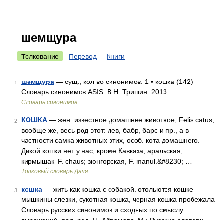
шемщура
Толкование
Перевод
Книги
шемщура
— сущ., кол во синонимов: 1 • кошка (142)
1
Словарь синонимов ASIS. В.Н. Тришин. 2013 …
Словарь синонимов
КОШКА
— жен. известное домашнее животное, Felis catus;
2
вообще же, весь род этот: лев, бабр, барс и пр., а в
частности самка животных этих, особ. кота домашнего.
Дикой кошки нет у нас, кроме Кавказа; аральская,
кирмышак, F. chaus; зюнгорская, F. manul.&#8230; …
Толковый словарь Даля
кошка
— жить как кошка с собакой, отольются кошке
3
мышкины слезки, сукотная кошка, черная кошка пробежала
Словарь русских синонимов и сходных по смыслу